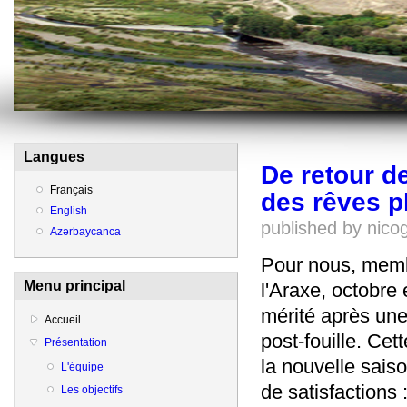
Langues
De retour de
Français
des rêves pl
English
published by
nico
Azərbaycanca
Pour nous, memb
Menu principal
l'Araxe, octobre
mérité après une
Accueil
post-fouille. Cet
Présentation
la nouvelle sais
L'équipe
de satisfactions 
Les objectifs