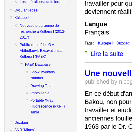
Les opérations sur le terrain
travailler pour q
deviennent réalit
Ovçular Tepesi
Kültəpə I
Langue
Nouveau programme de
Français
recherche à Kültəpə I (2012-
2017)
Tags:
Kültəpə I
Duzdagi
Publication of the O.A.
Abibullaev's Excavations at
Lire la suite
de De
Kültəpə I (PAEK)
PAEK Database
Une nouvel
Show Inventory
Number
published by
nico
Drawing Table
En ce début d'an
Photo Table
Bakou, non pour 
Portable X-ray
Fluorescence (PXRF)
travailler et étu
Table
anciennes fouille
Duzdagi
1963 par le Dr. O
ANR "Mines"